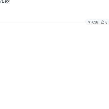
s 光影
638
8