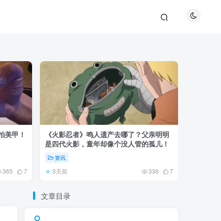
巴拍美甲！
《火影忍者》鸣人遗产去哪了？父亲明明
《鬼灭之刃
是四代火影，童年却像个没人管的孤儿！
观众真正
资讯
资讯
3天前
5天前
365
7
336
7
文章目录