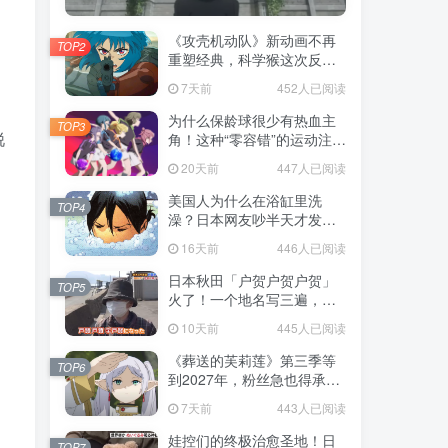
《攻壳机动队》新动画不再
TOP2
重塑经典，科学猴这次反而
赌对了！
7天前
452人已阅读
为什么保龄球很少有热血主
TOP3
锐
角！这种“零容错”的运动注定
被动漫抛弃，简直像极了我
20天前
447人已阅读
们的生活！
美国人为什么在浴缸里洗
TOP4
澡？日本网友吵半天才发
现，生活习惯差异背后其实
16天前
446人已阅读
藏在浴室地板里！
日本秋田「户贺户贺户贺」
TOP5
火了！一个地名写三遍，竟
不是玩梗而是150年旧账！
10天前
445人已阅读
《葬送的芙莉莲》第三季等
TOP6
到2027年，粉丝急也得承认
这次慢得有道理！
7天前
443人已阅读
娃控们的终极治愈圣地！日
TOP7