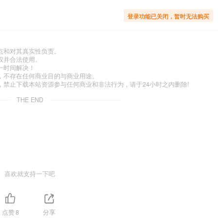
登录功能已关闭，暂时无法购买
点和对其真实性负责。
权并合法使用。
一时间解决！
，不存在任何商业目的与商业用途。
禁止下载本站资源参与任何商业和非法行为，请于24小时之内删除!
THE END
喜欢就支持一下吧
点赞
8
分享