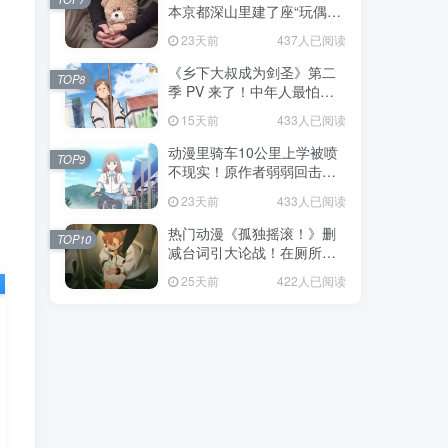
本京都深山里建了座“玩偶神
社”，不仅能拍照还能给娃祈
23天前
437人已阅读
福！
《乡下大叔成为剑圣》第二
TOP8
季 PV 来了！中年人最怕的
不是变老，而是没人愿意再
15天前
433人已阅读
相信你！
动漫里骑车10公里上学被喷
TOP9
不现实！原作者弱弱回击：
不好意思，那是我高中的日
23天前
433人已阅读
常通勤！
热门动漫《孤独摇滚！》删
TOP10
减台词引大论战！在厕所吃
饭的，其实全是假装社恐的
25天前
422人已阅读
现充！