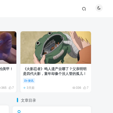
巴拍美甲！
《火影忍者》鸣人遗产去哪了？父亲明明
《鬼灭之刃
是四代火影，童年却像个没人管的孤儿！
观众真正
资讯
资讯
3天前
5天前
365
7
336
7
文章目录