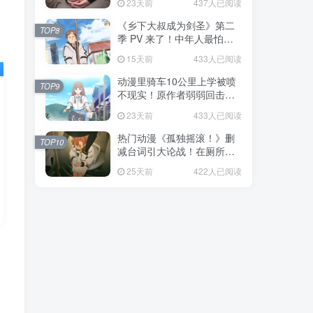
23天前
437人已阅读
福！
《乡下大叔成为剑圣》第二
TOP8
季 PV 来了！中年人最怕的
不是变老，而是没人愿意再
15天前
433人已阅读
相信你！
动漫里骑车10公里上学被喷
TOP9
不现实！原作者弱弱回击：
不好意思，那是我高中的日
23天前
433人已阅读
常通勤！
热门动漫《孤独摇滚！》删
TOP10
减台词引大论战！在厕所吃
饭的，其实全是假装社恐的
25天前
422人已阅读
现充！