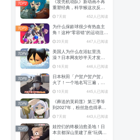
《攻壳机动队》新动画不再
TOP2
重塑经典，科学猴这次反而
赌对了！
7天前
452人已阅读
为什么保龄球很少有热血主
TOP3
角！这种“零容错”的运动注定
被动漫抛弃，简直像极了我
20天前
447人已阅读
们的生活！
美国人为什么在浴缸里洗
TOP4
澡？日本网友吵半天才发
现，生活习惯差异背后其实
16天前
446人已阅读
藏在浴室地板里！
日本秋田「户贺户贺户贺」
TOP5
火了！一个地名写三遍，竟
不是玩梗而是150年旧账！
10天前
445人已阅读
《葬送的芙莉莲》第三季等
TOP6
到2027年，粉丝急也得承认
这次慢得有道理！
7天前
443人已阅读
娃控们的终极治愈圣地！日
TOP7
本京都深山里建了座“玩偶神
社”，不仅能拍照还能给娃祈