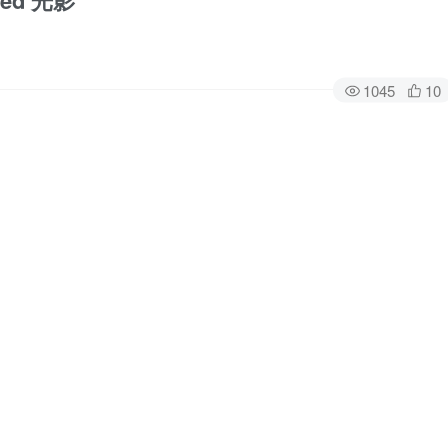
ned 光影
1045
10