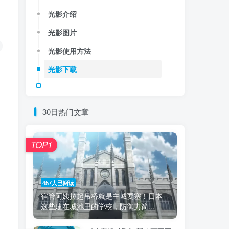
光影介绍
光影图片
光影使用方法
光影下载
30日热门文章
TOP1
457人已阅读
宿管阿姨拉起吊桥就是主城要塞！日本
这些建在城池里的学校，防御力简...