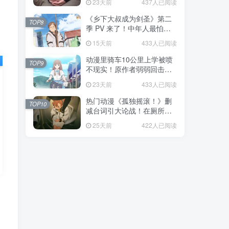
23天前
437人已阅读
福！
《乡下大叔成为剑圣》第二
TOP8
季 PV 来了！中年人最怕的
不是变老，而是没人愿意再
15天前
433人已阅读
相信你！
动漫里骑车10公里上学被喷
TOP9
不现实！原作者弱弱回击：
不好意思，那是我高中的日
23天前
433人已阅读
常通勤！
热门动漫《孤独摇滚！》删
TOP10
减台词引大论战！在厕所吃
饭的，其实全是假装社恐的
25天前
422人已阅读
现充！