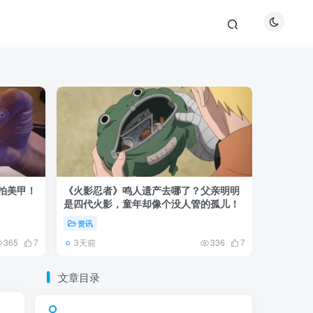
巴拍美甲！
《火影忍者》鸣人遗产去哪了？父亲明明
《鬼灭之刃
是四代火影，童年却像个没人管的孤儿！
观众真正
资讯
资讯
3天前
5天前
365
7
336
7
文章目录