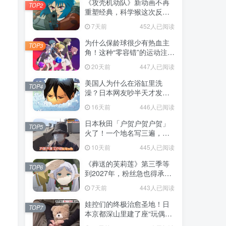
《攻壳机动队》新动画不再
TOP2
重塑经典，科学猴这次反而
赌对了！
7天前
452人已阅读
为什么保龄球很少有热血主
TOP3
角！这种“零容错”的运动注定
被动漫抛弃，简直像极了我
20天前
447人已阅读
们的生活！
美国人为什么在浴缸里洗
TOP4
澡？日本网友吵半天才发
现，生活习惯差异背后其实
16天前
446人已阅读
藏在浴室地板里！
日本秋田「户贺户贺户贺」
TOP5
火了！一个地名写三遍，竟
不是玩梗而是150年旧账！
10天前
445人已阅读
《葬送的芙莉莲》第三季等
TOP6
到2027年，粉丝急也得承认
这次慢得有道理！
7天前
443人已阅读
娃控们的终极治愈圣地！日
TOP7
本京都深山里建了座“玩偶神
社”，不仅能拍照还能给娃祈