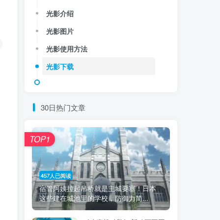
光影介绍
光影图片
光影使用方法
光影下载
30日热门文章
TOP1
457人已阅读
宿管阿姨拉起吊桥就是主城要塞！日本
这些建在城池里的学校，防御力简...