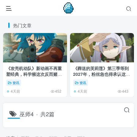
热门文章
《攻壳机动队》新动画不再重
《葬送的芙莉莲》第三季等到
塑经典，科学猴这次反而赌对
2027年，粉丝急也得承认这次
了！
慢得有道理！
资讯
资讯
4天前
4天前
452
443
巫师4
共2篇