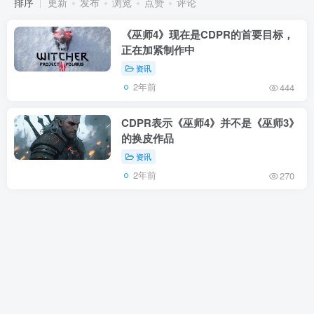
排序
更新
发布
浏览
点赞
评论
《巫师4》现在是CDPR的首要目标，
正在加紧制作中
资讯
2年前
444
CDPR表示《巫师4》并不是《巫师3》
的换皮作品
资讯
2年前
270