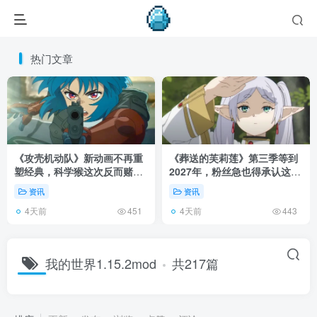
热门文章
《攻壳机动队》新动画不再重
《葬送的芙莉莲》第三季等到
塑经典，科学猴这次反而赌对
2027年，粉丝急也得承认这次
了！
慢得有道理！
资讯
资讯
4天前
4天前
451
443
我的世界1.15.2mod
共217篇