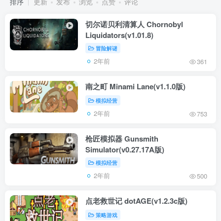
排序
更新
发布
浏览
点赞
评论
切尔诺贝利清算人 Chornobyl
Liquidators(v1.01.8)
冒险解谜
2年前
361
南之町 Minami Lane(v1.1.0版)
模拟经营
2年前
753
枪匠模拟器 Gunsmith
Simulator(v0.27.17A版)
模拟经营
2年前
500
点老救世记 dotAGE(v1.2.3c版)
策略游戏