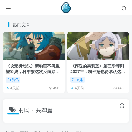
热门文章
《攻壳机动队》新动画不再重
《葬送的芙莉莲》第三季等到
塑经典，科学猴这次反而赌对
2027年，粉丝急也得承认这次
了！
慢得有道理！
资讯
资讯
4天前
4天前
452
443
村民
共23篇