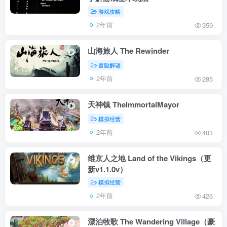
游戏攻略
2年前
359
山海旅人 The Rewinder
冒险解谜
2年前
285
天神镇 ThelmmortalMayor
模拟经营
2年前
401
维京人之地 Land of the Vikings（更
新v1.1.0v）
模拟经营
2年前
426
漂泊牧歌 The Wandering Village（豪