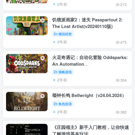
2年前
213
饥饿派画家2：迷失 Passpartout 2:
The Lost Artist(v20240110版)
模拟经营
2年前
475
火花奇遇记：自动化冒险 Oddsparks:
An Automation
Adventure（V0.1.S18053）
策略游戏
2年前
304
颂钟长鸣 Bellwright（v24.04.2024）
角色扮演
2年前
382
《庄园领主》新手入门教程，让你快速
了解游戏基本玩法