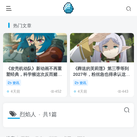
热门文章
《攻壳机动队》新动画不再重
《葬送的芙莉莲》第三季等到
塑经典，科学猴这次反而赌对
2027年，粉丝急也得承认这次
了！
慢得有道理！
资讯
资讯
4天前
4天前
452
443
烈焰人
共1篇