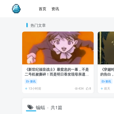
首页
资讯
热门文章
《新世纪福音战士》最窒息的一幕，不是
《穿越时
二号机被撕碎！而是明日香发现母亲遗
的告白
体！
资讯
资讯
13小时前
前天
434
8
蝙蝠
共1篇