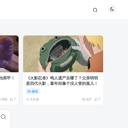
巴拍美甲！
《火影忍者》鸣人遗产去哪了？父亲明明
《攻壳机
是四代火影，童年却像个没人管的孤儿！
作：忠实
资讯
资讯
5天前
3天前
366
7
337
7