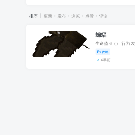
排序
更新
发布
浏览
点赞
评论
蝙蝠
攻略
4年前