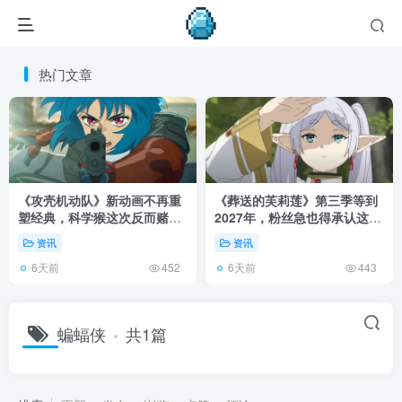
热门文章
《攻壳机动队》新动画不再重
《葬送的芙莉莲》第三季等到
塑经典，科学猴这次反而赌对
2027年，粉丝急也得承认这次
了！
慢得有道理！
资讯
资讯
6天前
6天前
452
443
蝙蝠侠
共1篇