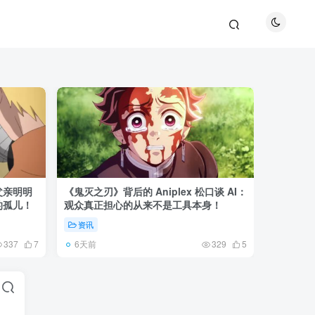
父亲明明
《鬼灭之刃》背后的 Aniplex 松口谈 AI：
《攻壳机
的孤儿！
观众真正担心的从来不是工具本身！
作：忠实
资讯
资讯
6天前
3天前
337
7
329
5