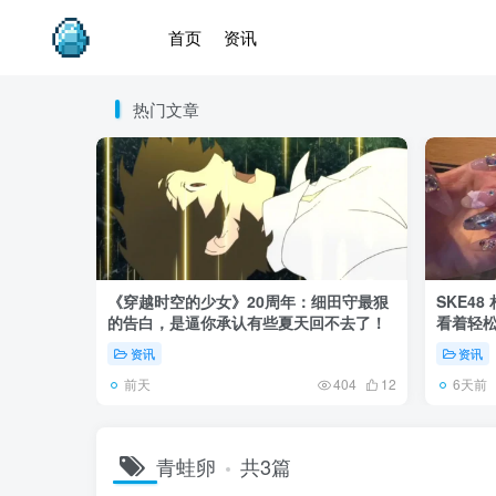
首页
资讯
热门文章
《穿越时空的少女》20周年：细田守最狠
SKE4
的告白，是逼你承认有些夏天回不去了！
看着轻
资讯
资讯
前天
6天前
404
12
青蛙卵
共3篇