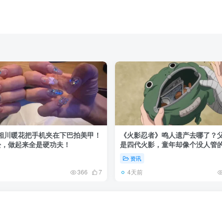
8 相川暖花把手机夹在下巴拍美甲！
《火影忍者》鸣人遗产去哪了？
松，做起来全是硬功夫！
是四代火影，童年却像个没人管
资讯
4天前
366
7