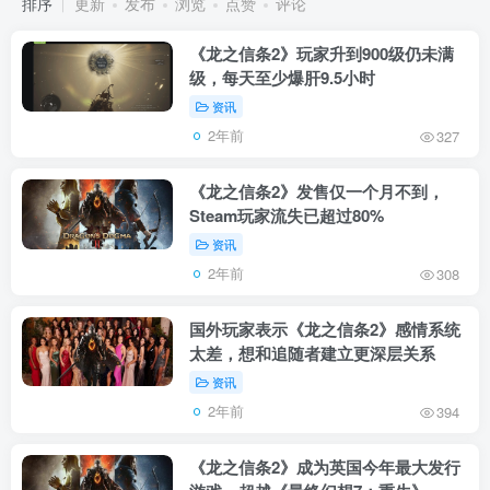
排序
更新
发布
浏览
点赞
评论
《龙之信条2》玩家升到900级仍未满
级，每天至少爆肝9.5小时
资讯
2年前
327
《龙之信条2》发售仅一个月不到，
Steam玩家流失已超过80%
资讯
2年前
308
国外玩家表示《龙之信条2》感情系统
太差，想和追随者建立更深层关系
资讯
2年前
394
《龙之信条2》成为英国今年最大发行