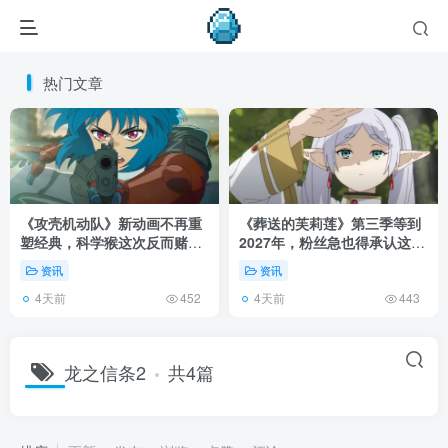
热门文章
《攻壳机动队》新动画不再重
《葬送的芙莉莲》第三季等到
塑经典，科学猴这次反而赌对
2027年，粉丝急也得承认这次
了！
慢得有道理！
资讯
资讯
4天前
4天前
452
443
龙之信条2
共4篇