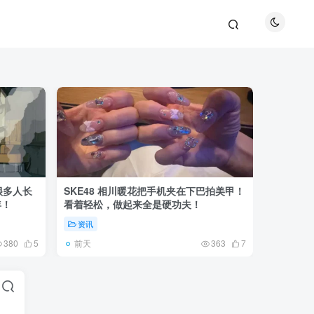
很多人长
SKE48 相川暖花把手机夹在下巴拍美甲！
日本网友
年！
看着轻松，做起来全是硬功夫！
更可怕的
资讯
未分类
前天
5天前
380
5
363
7