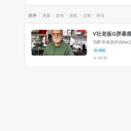
排序
更新
发布
浏览
点赞
评论
V社老板G胖暴
资讯
2年前