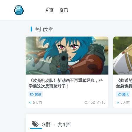
首页
资讯
热门文章
《攻壳机动队》新动画不再重塑经典，科
《葬送的
学猴这次反而赌对了！
丝急也
资讯
资讯
5天前
5天前
452
15
G胖
共1篇