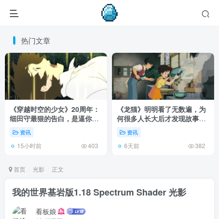
热门文章
《穿越时空的少女》20周年：
《龙猫》明明看了无数遍，为
细田守最狠的告白，是逼你承
何很多人长大后才发现故事根
认有些夏天回不去了！
本不在 1988 年！
资讯
资讯
15小时前
6天前
403
382
首页
光影
正文
我的世界基岩版1.18 Spectrum Shader 光影
看板娘