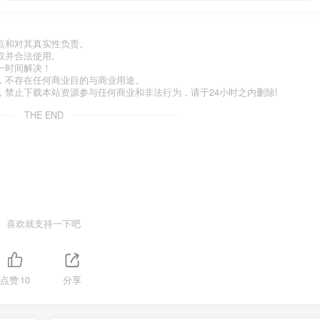
点和对其真实性负责。
权并合法使用。
一时间解决！
，不存在任何商业目的与商业用途。
禁止下载本站资源参与任何商业和非法行为，请于24小时之内删除!
THE END
喜欢就支持一下吧
点赞
10
分享