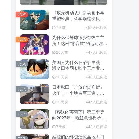
《攻壳机动队》新动画不再
TOP2
重塑经典，科学猴这次反而
赌对了！
7天前
452人已阅读
为什么保龄球很少有热血主
TOP3
角！这种“零容错”的运动注定
被动漫抛弃，简直像极了我
20天前
447人已阅读
们的生活！
美国人为什么在浴缸里洗
TOP4
澡？日本网友吵半天才发
现，生活习惯差异背后其实
16天前
446人已阅读
藏在浴室地板里！
日本秋田「户贺户贺户贺」
TOP5
火了！一个地名写三遍，竟
不是玩梗而是150年旧账！
10天前
445人已阅读
《葬送的芙莉莲》第三季等
TOP6
到2027年，粉丝急也得承认
这次慢得有道理！
7天前
443人已阅读
娃控们的终极治愈圣地！日
TOP7