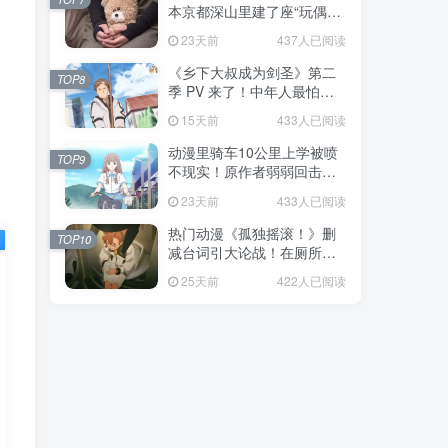
本京都深山里建了座“玩偶神
社”，不仅能拍照还能给娃祈
23天前
437人已阅读
福！
《乡下大叔成为剑圣》第二
TOP8
季 PV 来了！中年人最怕的
不是变老，而是没人愿意再
15天前
433人已阅读
相信你！
动漫里骑车10公里上学被喷
TOP9
不现实！原作者弱弱回击：
不好意思，那是我高中的日
23天前
433人已阅读
常通勤！
热门动漫《孤独摇滚！》删
TOP10
减台词引大论战！在厕所吃
饭的，其实全是假装社恐的
25天前
422人已阅读
现充！