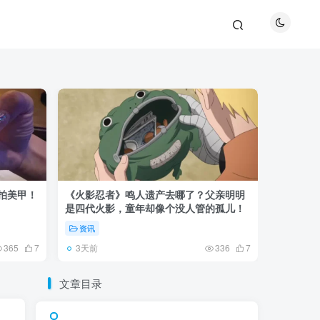
巴拍美甲！
《火影忍者》鸣人遗产去哪了？父亲明明
《鬼灭之刃
是四代火影，童年却像个没人管的孤儿！
观众真正
资讯
资讯
3天前
5天前
365
7
336
7
文章目录