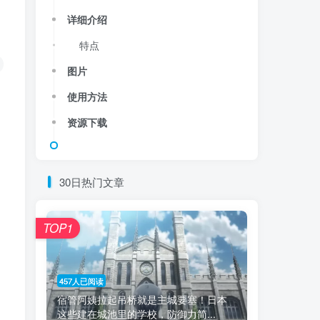
详细介绍
特点
图片
使用方法
资源下载
30日热门文章
TOP1
457人已阅读
宿管阿姨拉起吊桥就是主城要塞！日本
这些建在城池里的学校，防御力简...