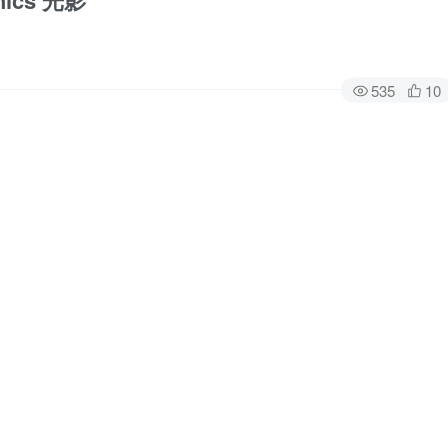
hics 光影
535
10