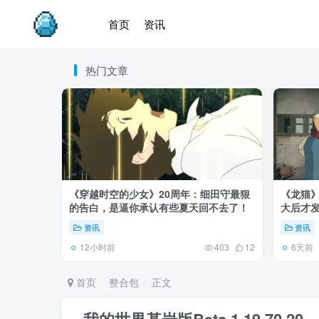
首页
资讯
热门文章
《穿越时空的少女》20周年：细田守最狠
《龙猫
的告白，是逼你承认有些夏天回不去了！
大后才发
资讯
资讯
12小时前
6天前
403
12
首页
整合包
正文