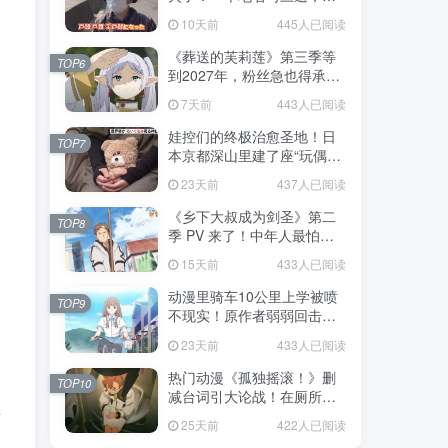
不是玩梗而是150年旧账！
10天前
445人已阅读
《葬送的芙莉莲》第三季等
TOP6
到2027年，粉丝急也得承认
这次慢得有道理！
7天前
443人已阅读
娃控们的终极治愈圣地！日
TOP7
本京都深山里建了座“玩偶神
社”，不仅能拍照还能给娃祈
23天前
437人已阅读
福！
《乡下大叔成为剑圣》第二
TOP8
季 PV 来了！中年人最怕的
不是变老，而是没人愿意再
15天前
433人已阅读
相信你！
动漫里骑车10公里上学被喷
TOP9
不现实！原作者弱弱回击：
不好意思，那是我高中的日
23天前
433人已阅读
常通勤！
热门动漫《孤独摇滚！》删
TOP10
减台词引大论战！在厕所吃
饭的，其实全是假装社恐的
可
25天前
422人已阅读
现充！