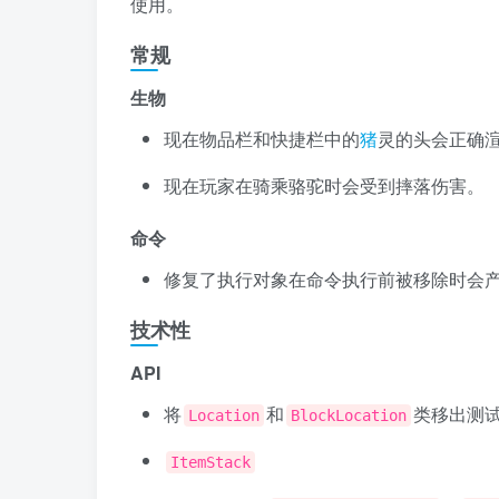
使用。
常规
生物
现在物品栏和快捷栏中的
猪
灵的头会正确
现在玩家在骑乘骆驼时会受到摔落伤害。
命令
修复了执行对象在命令执行前被移除时会
技术性
API
将
和
类移出测试
Location
BlockLocation
ItemStack