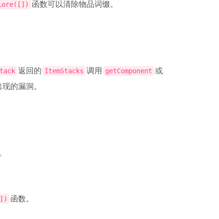
函数可以清除物品词缀。
Lore([])
返回的
调用
或
tack
ItemStacks
getComponent
出现的漏洞。
。
。
函数。
])