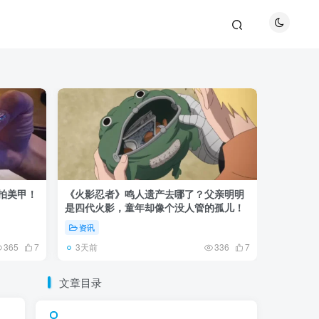
巴拍美甲！
《火影忍者》鸣人遗产去哪了？父亲明明
《鬼灭之刃
是四代火影，童年却像个没人管的孤儿！
观众真正
资讯
资讯
3天前
5天前
365
7
336
7
文章目录