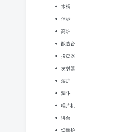
木桶
信标
高炉
酿造台
投掷器
发射器
熔炉
漏斗
唱片机
讲台
烟熏炉