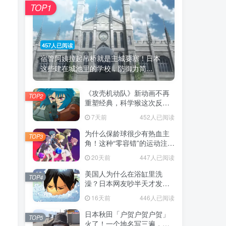
TOP1
457人已阅读
宿管阿姨拉起吊桥就是主城要塞！日本
这些建在城池里的学校，防御力简...
《攻壳机动队》新动画不再
TOP2
重塑经典，科学猴这次反而
赌对了！
7天前
452人已阅读
为什么保龄球很少有热血主
TOP3
角！这种“零容错”的运动注定
被动漫抛弃，简直像极了我
20天前
447人已阅读
们的生活！
美国人为什么在浴缸里洗
TOP4
澡？日本网友吵半天才发
现，生活习惯差异背后其实
16天前
446人已阅读
藏在浴室地板里！
日本秋田「户贺户贺户贺」
TOP5
火了！一个地名写三遍，竟