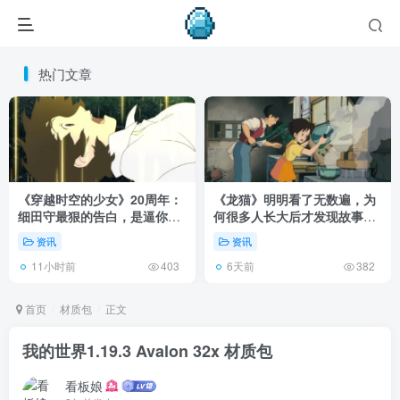
热门文章
《穿越时空的少女》20周年：
《龙猫》明明看了无数遍，为
细田守最狠的告白，是逼你承
何很多人长大后才发现故事根
认有些夏天回不去了！
本不在 1988 年！
资讯
资讯
11小时前
6天前
403
382
首页
材质包
正文
我的世界1.19.3 Avalon 32x 材质包
看板娘