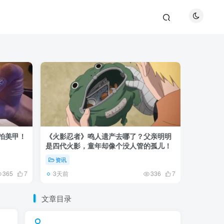
巴拍美甲！
《火影忍者》鸣人遗产去哪了？父亲明明
《鬼灭之刃
是四代火影，童年却像个没人管的孤儿！
观众真正
资讯
资讯
3天前
5天前
365
7
336
7
文章目录