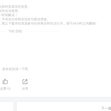
点和对其真实性负责。
权并合法使用。
一时间解决！
，不存在任何商业目的与商业用途。
禁止下载本站资源参与任何商业和非法行为，请于24小时之内删除!
THE END
喜欢就支持一下吧
点赞
13
分享
下一