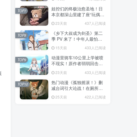
娃控们的终极治愈圣地！日
TOP7
本京都深山里建了座“玩偶神
社”，不仅能拍照还能给娃祈
23天前
437人已阅读
福！
《乡下大叔成为剑圣》第二
TOP8
季 PV 来了！中年人最怕的
不是变老，而是没人愿意再
15天前
433人已阅读
相信你！
动漫里骑车10公里上学被喷
TOP9
不现实！原作者弱弱回击：
不好意思，那是我高中的日
23天前
433人已阅读
源
常通勤！
热门动漫《孤独摇滚！》删
TOP10
减台词引大论战！在厕所吃
饭的，其实全是假装社恐的
25天前
422人已阅读
现充！