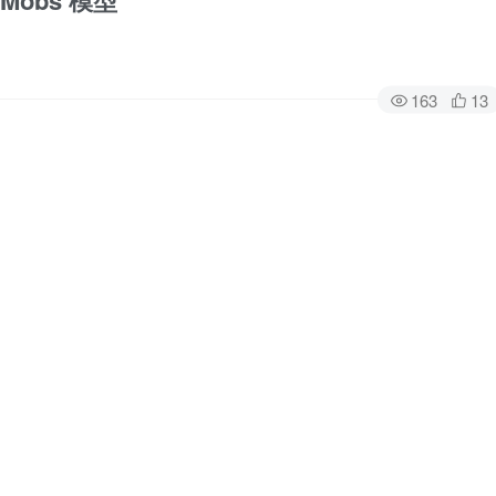
d Mobs 模型
163
13