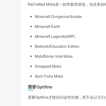
ReCrafted Mobs是一款终极资源包，包含来自M
Minecraft Dungeons/Arcade
Minecraft Earth
Minecraft Legends(WIP)
Bedrock/Education Edition
Mob/Biome Vote Mobs
Scrapped Mobs
April Fools Mobs
需要Optifine
需要Optifine才能访问这些生物，而不会让它