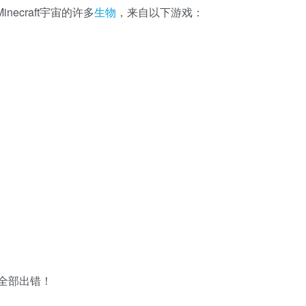
inecraft宇宙的许多
生物
，来自以下游戏：
们全部出错！