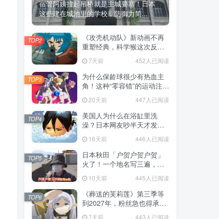
宿管阿姨拉起吊桥就是主城要塞！日本
这些建在城池里的学校，防御力简...
《攻壳机动队》新动画不再
TOP2
重塑经典，科学猴这次反而
赌对了！
7天前
452人已阅读
为什么保龄球很少有热血主
TOP3
角！这种“零容错”的运动注定
被动漫抛弃，简直像极了我
20天前
447人已阅读
们的生活！
美国人为什么在浴缸里洗
TOP4
澡？日本网友吵半天才发
现，生活习惯差异背后其实
16天前
446人已阅读
藏在浴室地板里！
日本秋田「户贺户贺户贺」
TOP5
火了！一个地名写三遍，竟
不是玩梗而是150年旧账！
10天前
445人已阅读
《葬送的芙莉莲》第三季等
TOP6
到2027年，粉丝急也得承认
这次慢得有道理！
7天前
443人已阅读