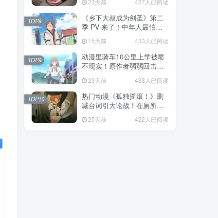
23天前
437人已阅读
福！
《乡下大叔成为剑圣》第二
TOP8
季 PV 来了！中年人最怕的
不是变老，而是没人愿意再
15天前
433人已阅读
相信你！
动漫里骑车10公里上学被喷
TOP9
不现实！原作者弱弱回击：
不好意思，那是我高中的日
23天前
433人已阅读
常通勤！
热门动漫《孤独摇滚！》删
TOP10
减台词引大论战！在厕所吃
饭的，其实全是假装社恐的
25天前
422人已阅读
现充！