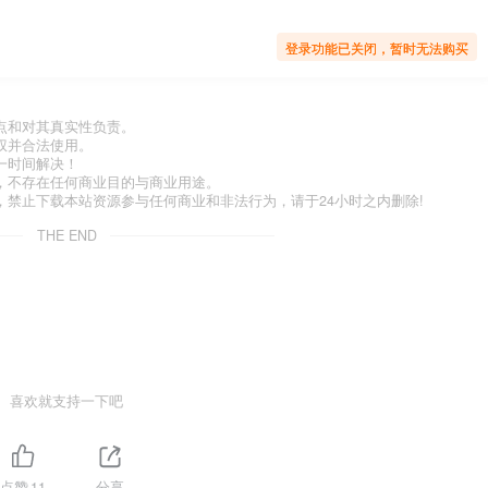
登录功能已关闭，暂时无法购买
点和对其真实性负责。
权并合法使用。
一时间解决！
，不存在任何商业目的与商业用途。
禁止下载本站资源参与任何商业和非法行为，请于24小时之内删除!
THE END
喜欢就支持一下吧
点赞
11
分享