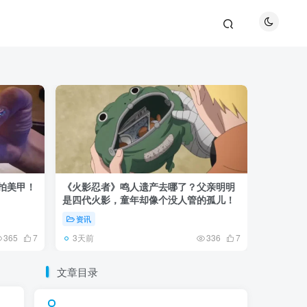
巴拍美甲！
《火影忍者》鸣人遗产去哪了？父亲明明
《鬼灭之刃
是四代火影，童年却像个没人管的孤儿！
观众真正
资讯
资讯
3天前
5天前
365
7
336
7
文章目录