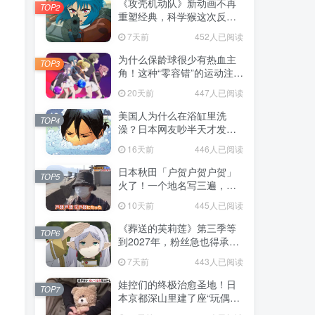
《攻壳机动队》新动画不再
TOP2
重塑经典，科学猴这次反而
赌对了！
7天前
452人已阅读
为什么保龄球很少有热血主
TOP3
角！这种“零容错”的运动注定
被动漫抛弃，简直像极了我
20天前
447人已阅读
们的生活！
美国人为什么在浴缸里洗
TOP4
澡？日本网友吵半天才发
现，生活习惯差异背后其实
16天前
446人已阅读
藏在浴室地板里！
日本秋田「户贺户贺户贺」
TOP5
火了！一个地名写三遍，竟
不是玩梗而是150年旧账！
10天前
445人已阅读
《葬送的芙莉莲》第三季等
TOP6
到2027年，粉丝急也得承认
这次慢得有道理！
7天前
443人已阅读
娃控们的终极治愈圣地！日
TOP7
本京都深山里建了座“玩偶神
社”，不仅能拍照还能给娃祈