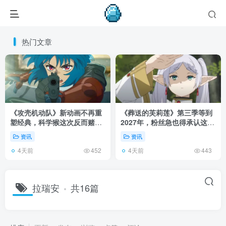
热门文章
《攻壳机动队》新动画不再重
《葬送的芙莉莲》第三季等到
塑经典，科学猴这次反而赌对
2027年，粉丝急也得承认这次
了！
慢得有道理！
资讯
资讯
4天前
4天前
452
443
拉瑞安
共16篇