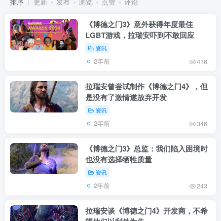
排序
更新
发布
浏览
点赞
评论
《博德之门3》意外获得年度最佳
LGBT游戏，拉瑞安吓到不敢回应
资讯
2年前
416
拉瑞安曾尝试制作《博德之门4》，但
是没有了激情遂放弃开发
资讯
2年前
346
《博德之门3》总监：我们陷入困境时
也没有选择牺牲质量
资讯
2年前
243
拉瑞安谈《博德之门4》开发商，不希